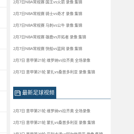
2月7日NBA常规赛 国王vs火箭 录像 集锦
2月7日NBA常规赛 骑士vs奇才 录像 集锦
2月7日NBA常规赛 马刺vs公牛 录像 集锦
2月7日NBA常规赛 雄鹿vs开拓者 录像 集锦
2月7日NBA常规赛 快船vs篮网 录像 集锦
2月7日 意甲第21轮 维罗纳vs拉齐奥 全场录像
2月7日 意甲第21轮 蒙扎vs桑普多利亚 录像 集锦
最新足球视频
2月7日 意甲第21轮 维罗纳vs拉齐奥 全场录像
2月7日 意甲第21轮 蒙扎vs桑普多利亚 录像 集锦