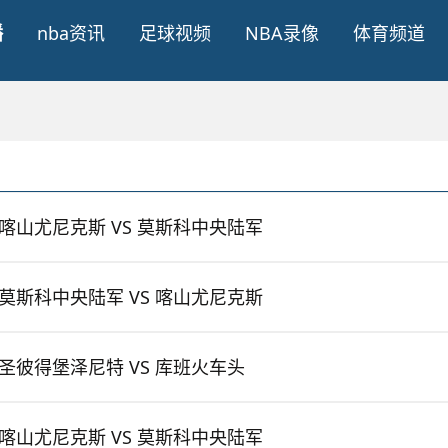
播
nba资讯
足球视频
NBA录像
体育频道
喀山尤尼克斯 VS 莫斯科中央陆军
莫斯科中央陆军 VS 喀山尤尼克斯
圣彼得堡泽尼特 VS 库班火车头
喀山尤尼克斯 VS 莫斯科中央陆军