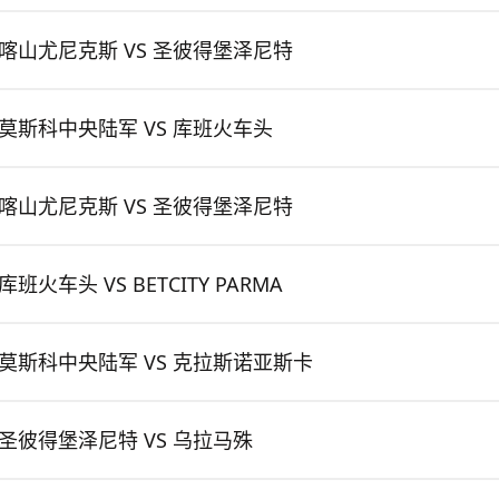
喀山尤尼克斯 VS 圣彼得堡泽尼特
莫斯科中央陆军 VS 库班火车头
喀山尤尼克斯 VS 圣彼得堡泽尼特
库班火车头 VS BETCITY PARMA
莫斯科中央陆军 VS 克拉斯诺亚斯卡
圣彼得堡泽尼特 VS 乌拉马殊