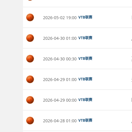
2026-05-02 19:00
VTB联赛
2026-04-30 01:00
VTB联赛
2026-04-30 00:30
VTB联赛
2026-04-29 01:00
VTB联赛
2026-04-29 00:00
VTB联赛
2026-04-28 01:00
VTB联赛