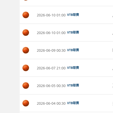
2026-06-10 01:00
VTB联赛
2026-06-10 01:00
VTB联赛
2026-06-09 00:30
VTB联赛
2026-06-07 21:00
VTB联赛
2026-06-05 00:30
VTB联赛
2026-06-04 00:30
VTB联赛