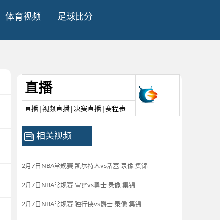
体育视频
足球比分
直播
直播|视频直播|决赛直播|赛程表
相关视频
2月7日NBA常规赛 凯尔特人vs活塞 录像 集锦
2月7日NBA常规赛 雷霆vs勇士 录像 集锦
2月7日NBA常规赛 独行侠vs爵士 录像 集锦