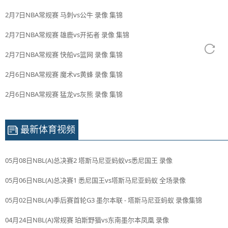
2月7日NBA常规赛 马刺vs公牛 录像 集锦
2月7日NBA常规赛 雄鹿vs开拓者 录像 集锦
2月7日NBA常规赛 快船vs篮网 录像 集锦
2月6日NBA常规赛 魔术vs黄蜂 录像 集锦
2月6日NBA常规赛 猛龙vs灰熊 录像 集锦
最新体育视频
05月08日NBL(A)总决赛2 塔斯马尼亚蚂蚁vs悉尼国王 录像
05月06日NBL(A)总决赛1 悉尼国王vs塔斯马尼亚蚂蚁 全场录像
05月02日NBL(A)季后赛首轮G3 墨尔本联 - 塔斯马尼亚蚂蚁 录像集锦
04月24日NBL(A)常规赛 珀斯野猫vs东南墨尔本凤凰 录像