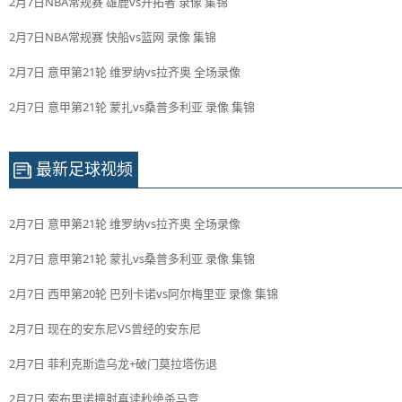
2月7日NBA常规赛 雄鹿vs开拓者 录像 集锦
2月7日NBA常规赛 快船vs篮网 录像 集锦
2月7日 意甲第21轮 维罗纳vs拉齐奥 全场录像
2月7日 意甲第21轮 蒙扎vs桑普多利亚 录像 集锦
最新足球视频
2月7日 意甲第21轮 维罗纳vs拉齐奥 全场录像
2月7日 意甲第21轮 蒙扎vs桑普多利亚 录像 集锦
2月7日 西甲第20轮 巴列卡诺vs阿尔梅里亚 录像 集锦
2月7日 现在的安东尼VS曾经的安东尼
2月7日 菲利克斯造乌龙+破门莫拉塔伤退
2月7日 索布里诺撞射真读秒绝杀马竞