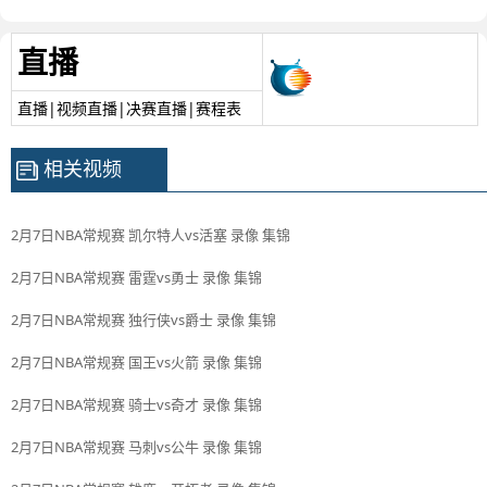
直播
直播|视频直播|决赛直播|赛程表
相关视频
2月7日NBA常规赛 凯尔特人vs活塞 录像 集锦
2月7日NBA常规赛 雷霆vs勇士 录像 集锦
2月7日NBA常规赛 独行侠vs爵士 录像 集锦
2月7日NBA常规赛 国王vs火箭 录像 集锦
2月7日NBA常规赛 骑士vs奇才 录像 集锦
2月7日NBA常规赛 马刺vs公牛 录像 集锦