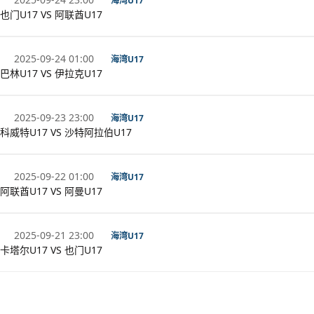
海湾U17
也门U17 VS 阿联酋U17
2025-09-24 01:00
海湾U17
巴林U17 VS 伊拉克U17
2025-09-23 23:00
海湾U17
科威特U17 VS 沙特阿拉伯U17
2025-09-22 01:00
海湾U17
阿联酋U17 VS 阿曼U17
2025-09-21 23:00
海湾U17
卡塔尔U17 VS 也门U17