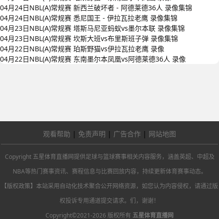
04月24日NBL(A)常规赛 新西兰破坏者 - 阿德莱德36人 录像集锦
04月24日NBL(A)常规赛 悉尼国王 - 伊拉瓦拉老鹰 录像集锦
04月23日NBL(A)常规赛 塔斯马尼亚蚂蚁vs墨尔本联 录像集锦
04月23日NBL(A)常规赛 坎斯大班vs布里斯班子弹 录像集锦
04月22日NBL(A)常规赛 珀斯野猫vs伊拉瓦拉老鹰 录像
04月22日NBL(A)常规赛 东南墨尔本凤凰vs阿德莱德36人 录像
观看帮助
|
免责声明
|
广告合作
|
网站地图
Copyright 五星体育直播网提供足球与篮球赛事相关内容服务，涵盖英超、中超及
NBA等热门赛事资讯、赛程信息与比赛回放内容，持续更新体育赛事动态。
【版权政策】本站采用自动化技术聚合公开网络资源，如您认为内容侵权，请通过版
权投诉专用通道提交请求。们，谢谢！
Copyright©2021-2026 版权所有
五星体育直播网