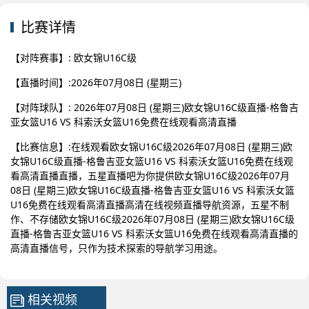
比赛详情
【对阵赛事】: 欧女锦U16C级
【直播时间】:2026年07月08日 (星期三)
【对阵球队】: 2026年07月08日 (星期三)欧女锦U16C级直播-格鲁吉
亚女篮U16 VS 科索沃女篮U16免费在线观看高清直播
【比赛信息】:在线观看欧女锦U16C级2026年07月08日 (星期三)欧
女锦U16C级直播-格鲁吉亚女篮U16 VS 科索沃女篮U16免费在线观
看高清直播直播，五星直播吧为你提供欧女锦U16C级2026年07月
08日 (星期三)欧女锦U16C级直播-格鲁吉亚女篮U16 VS 科索沃女篮
U16免费在线观看高清直播高清在线视频直播导航资源，五星不制
作、不存储欧女锦U16C级2026年07月08日 (星期三)欧女锦U16C级
直播-格鲁吉亚女篮U16 VS 科索沃女篮U16免费在线观看高清直播的
高清直播信号，只作为技术探索的导航学习用途。
相关视频