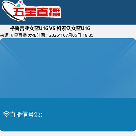
格鲁吉亚女篮U16 VS 科索沃女篮U16
来源:
五星直播
发布时间：2026年07月06日 18:35
2026年07月08日 (星期三)
欧女锦U16C级
比赛中
直播信号源：
格鲁吉亚女篮U16 VS 科索沃女篮U16