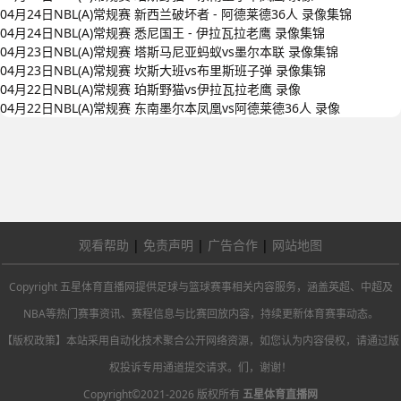
04月24日NBL(A)常规赛 新西兰破坏者 - 阿德莱德36人 录像集锦
04月24日NBL(A)常规赛 悉尼国王 - 伊拉瓦拉老鹰 录像集锦
04月23日NBL(A)常规赛 塔斯马尼亚蚂蚁vs墨尔本联 录像集锦
04月23日NBL(A)常规赛 坎斯大班vs布里斯班子弹 录像集锦
04月22日NBL(A)常规赛 珀斯野猫vs伊拉瓦拉老鹰 录像
04月22日NBL(A)常规赛 东南墨尔本凤凰vs阿德莱德36人 录像
观看帮助
|
免责声明
|
广告合作
|
网站地图
Copyright 五星体育直播网提供足球与篮球赛事相关内容服务，涵盖英超、中超及
NBA等热门赛事资讯、赛程信息与比赛回放内容，持续更新体育赛事动态。
【版权政策】本站采用自动化技术聚合公开网络资源，如您认为内容侵权，请通过版
权投诉专用通道提交请求。们，谢谢！
Copyright©2021-2026 版权所有
五星体育直播网