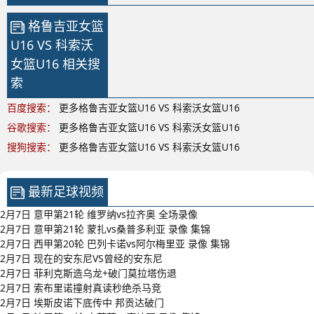
格鲁吉亚女篮
U16 VS 科索沃
女篮U16 相关搜
索
百度搜索：
更多格鲁吉亚女篮U16 VS 科索沃女篮U16
谷歌搜索：
更多格鲁吉亚女篮U16 VS 科索沃女篮U16
搜狗搜索：
更多格鲁吉亚女篮U16 VS 科索沃女篮U16
最新足球视频
2月7日 意甲第21轮 维罗纳vs拉齐奥 全场录像
2月7日 意甲第21轮 蒙扎vs桑普多利亚 录像 集锦
2月7日 西甲第20轮 巴列卡诺vs阿尔梅里亚 录像 集锦
2月7日 现在的安东尼VS曾经的安东尼
2月7日 菲利克斯造乌龙+破门莫拉塔伤退
2月7日 索布里诺撞射真读秒绝杀马竞
2月7日 埃斯皮诺下底传中 邦贡达破门