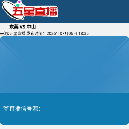
东莞 VS 中山
来源:
五星直播
发布时间：2026年07月06日 18:35
2026年07月08日 (星期三)
粤BA
比赛中
东莞 VS 中山
直播信号源：