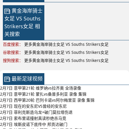
黄金海岸骑士
女足 VS Souths
Strikers女足 相
关搜索
百度搜索：
更多黄金海岸骑士女足 VS Souths Strikers女足
谷歌搜索：
更多黄金海岸骑士女足 VS Souths Strikers女足
搜狗搜索：
更多黄金海岸骑士女足 VS Souths Strikers女足
最新足球视频
2月7日 意甲第21轮 维罗纳vs拉齐奥 全场录像
2月7日 意甲第21轮 蒙扎vs桑普多利亚 录像 集锦
2月7日 西甲第20轮 巴列卡诺vs阿尔梅里亚 录像 集锦
2月7日 现在的安东尼VS曾经的安东尼
2月7日 菲利克斯造乌龙+破门莫拉塔伤退
2月7日 索布里诺撞射真读秒绝杀马竞
2月7日 埃斯皮诺下底传中 邦贡达破门