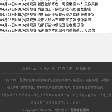
04月24日NBL(A)常规赛 新西兰破坏者 - 阿德莱德36人 录像集锦
04月24日NBL(A)常规赛 悉尼国王 - 伊拉瓦拉老鹰 录像集锦
04月23日NBL(A)常规赛 塔斯马尼亚蚂蚁vs墨尔本联 录像集锦
04月23日NBL(A)常规赛 坎斯大班vs布里斯班子弹 录像集锦
04月22日NBL(A)常规赛 珀斯野猫vs伊拉瓦拉老鹰 录像
04月22日NBL(A)常规赛 东南墨尔本凤凰vs阿德莱德36人 录像
观看帮助
|
免责声明
|
广告合作
|
网站地图
Copyright 五星体育直播网提供足球与篮球赛事相关内容服务，涵盖英超、中超及
NBA等热门赛事资讯、赛程信息与比赛回放内容，持续更新体育赛事动态。
【版权政策】本站采用自动化技术聚合公开网络资源，如您认为内容侵权，请通过版
权投诉专用通道提交请求。们，谢谢！
Copyright©2021-2026 版权所有
五星体育直播网