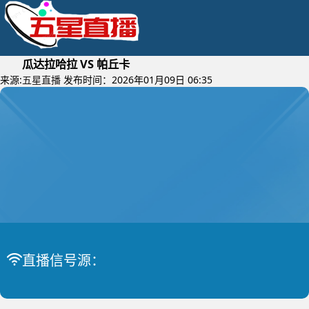
瓜达拉哈拉 VS 帕丘卡
来源:
五星直播
发布时间：2026年01月09日 06:35
2026年01月11日 (星期日)
墨西超
比赛中
瓜达拉哈拉 VS 帕丘卡
直播信号源：