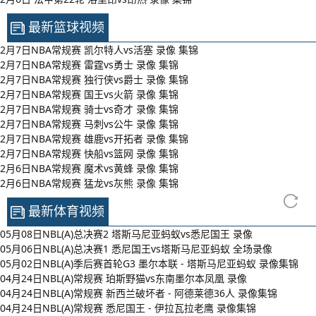
最新篮球视频
2月7日NBA常规赛 凯尔特人vs活塞 录像 集锦
2月7日NBA常规赛 雷霆vs勇士 录像 集锦
2月7日NBA常规赛 独行侠vs爵士 录像 集锦
2月7日NBA常规赛 国王vs火箭 录像 集锦
2月7日NBA常规赛 骑士vs奇才 录像 集锦
2月7日NBA常规赛 马刺vs公牛 录像 集锦
2月7日NBA常规赛 雄鹿vs开拓者 录像 集锦
2月7日NBA常规赛 快船vs篮网 录像 集锦
2月6日NBA常规赛 魔术vs黄蜂 录像 集锦
2月6日NBA常规赛 猛龙vs灰熊 录像 集锦
最新体育视频
05月08日NBL(A)总决赛2 塔斯马尼亚蚂蚁vs悉尼国王 录像
05月06日NBL(A)总决赛1 悉尼国王vs塔斯马尼亚蚂蚁 全场录像
05月02日NBL(A)季后赛首轮G3 墨尔本联 - 塔斯马尼亚蚂蚁 录像集锦
04月24日NBL(A)常规赛 珀斯野猫vs东南墨尔本凤凰 录像
04月24日NBL(A)常规赛 新西兰破坏者 - 阿德莱德36人 录像集锦
04月24日NBL(A)常规赛 悉尼国王 - 伊拉瓦拉老鹰 录像集锦